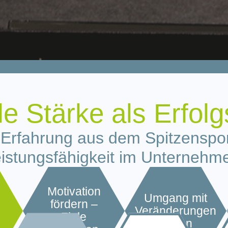
e Stärke als Erfolg
r Erfahrung aus dem Spitzenspor
istungsfähigkeit im Unternehm
Motivation
Umgang mit
fördern –
Veränderungen
Ziele
lernen