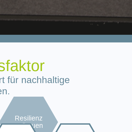
sfaktor
t für nachhaltige
en.
Resilienz
aufbauen