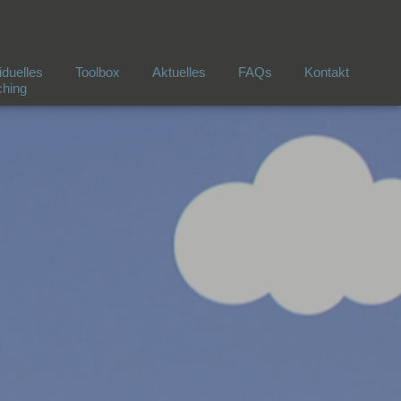
iduelles
Toolbox
Aktuelles
FAQs
Kontakt
hing