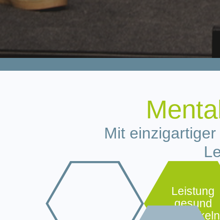
Dr. Kai Engbert
Mental
Wir verbinden Gesundheit
und Performance
Mit einzigartige
Le
Leistung
gesund
entwickeln