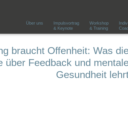
Über uns
Impulsvortrag
Workshop
Indiv
& Keynote
& Training
Coac
ng braucht Offenheit: Was di
e über Feedback und mental
Gesundheit lehr