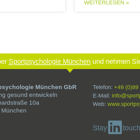
WEITERLESEN »
ber
Sportpsychologie München
und nehmen Sie 
psychologie München GbR
Telefon:
+49 (0)89
ng gesund entwickeln
E-Mail:
info@sport
hardstraße 10a
Web:
www.sportps
 München
Stay
touc