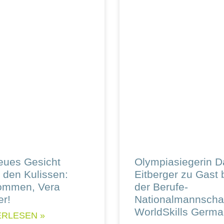
eues Gesicht
Olympiasiegerin D
r den Kulissen:
Eitberger zu Gast 
kommen, Vera
der Berufe-
r!
Nationalmannscha
WorldSkills Germ
ERLESEN »