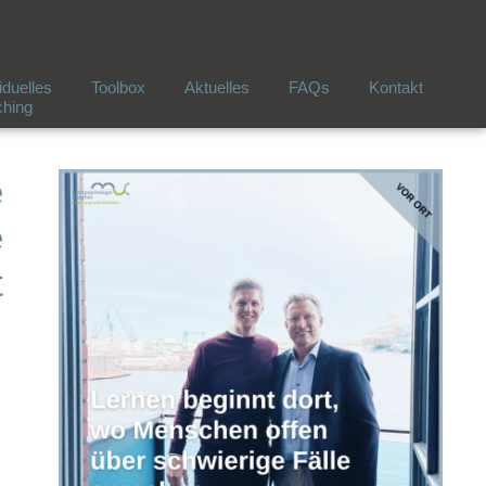
iduelles
Toolbox
Aktuelles
FAQs
Kontakt
hing
e
e
t